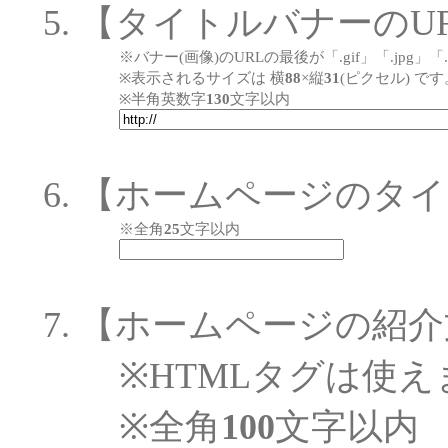
【タイトルバナーのU
※バナー(画像)のURLの最後が「.gif」「.jp
※表示されるサイズは 横
88
×縦
31
(ピクセル) です
※半角英数字
130
文字以内
【ホームページのタイ
※全角
25
文字以内
【ホームページの紹介
※HTMLタグは使え
※全角
100
文字以内