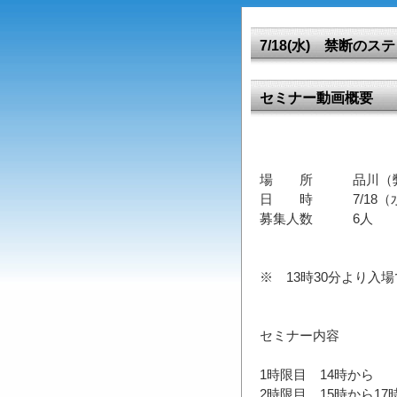
7/18(水) 禁断
セミナー動画概要
場 所 品川（弊社
日 時 7/18（水
募集人数 6人
※ 13時30分より入
セミナー内容
1時限目 14時から
2時限目 15時から