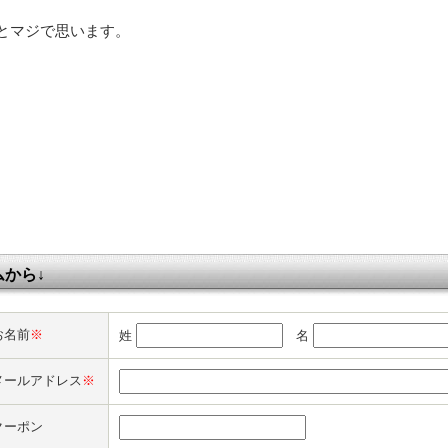
とマジで思います。
から↓
お名前
※
姓
名
メールアドレス
※
クーポン