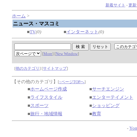
新着サイト
-
更新
ホーム
>
ニュース・マスコミ
■
TV
(0)
■
インターネット
(0)
[
More
] [
New Window
]
[
他のカテゴリ
] [
サイトマップ
]
【その他のカテゴリ】
[
↑ページTOPへ
]
■
ホームページ作成
■
サーチエンジン
■
ライフスタイル
■
エンターテイメント
■
スポーツ
■
ショッピング
■
旅行・地域情報
■
教育
-
Yom